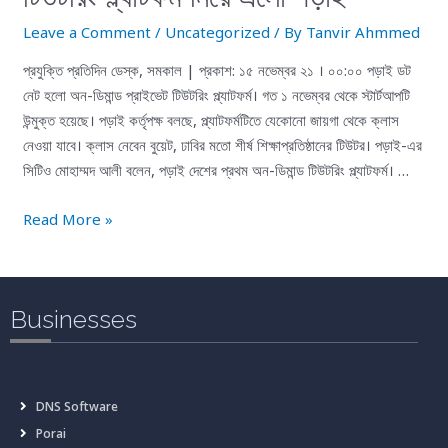
Leave a Comment
/
Uncategorized
/ By
Tanvir Ahmmed
প্রযুক্তি প্রতিদিন ডেস্ক, সমকাল | প্রকাশ: ১৫ নভেম্বর ২১ । ০০:০০ পড়াই ডট
নেট হলো অন-ডিমান্ড প্রাইভেট টিউটরিং প্ল্যাটফর্ম। গত ১ নভেম্বর থেকে স্টার্টআপটি
উন্মুক্ত হয়েছে। পড়াই কর্তৃপক্ষ বলছে, প্ল্যাটফর্মটিতে যেকোনো জায়গা থেকে ক্লাস
নেওয়া যাবে। ক্লাস নেবেন বুয়েট, ঢাবির মতো শীর্ষ শিক্ষাপ্রতিষ্ঠানের টিউটর। পড়াই-এর
সিটিও মোহাম্মদ আলী বলেন, পড়াই দেশের প্রথম অন-ডিমান্ড টিউটরিং প্ল্যাটফর্ম। …
Read More »
Businesses
DNS Software
Porai