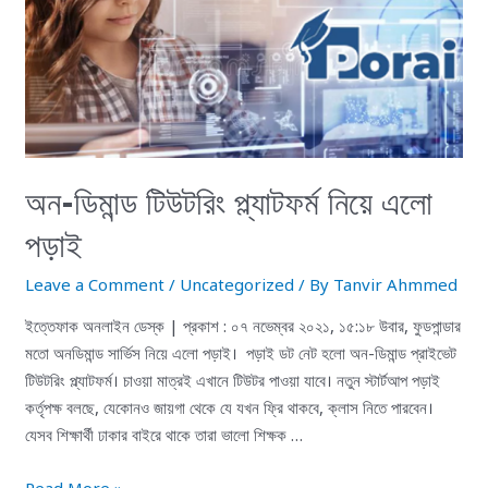
অন-ডিমান্ড টিউটরিং প্ল্যাটফর্ম নিয়ে এলো
পড়াই
Leave a Comment
/
Uncategorized
/ By
Tanvir Ahmmed
ইত্তেফাক অনলাইন ডেস্ক | প্রকাশ : ০৭ নভেম্বর ২০২১, ১৫:১৮ উবার, ফুডপান্ডার
মতো অনডিমান্ড সার্ভিস নিয়ে এলো পড়াই। পড়াই ডট নেট হলো অন-ডিমান্ড প্রাইভেট
টিউটরিং প্ল্যাটফর্ম। চাওয়া মাত্রই এখানে টিউটর পাওয়া যাবে। নতুন স্টার্টআপ পড়াই
কর্তৃপক্ষ বলছে, যেকোনও জায়গা থেকে যে যখন ফ্রি থাকবে, ক্লাস নিতে পারবেন।
যেসব শিক্ষার্থী ঢাকার বাইরে থাকে তারা ভালো শিক্ষক …