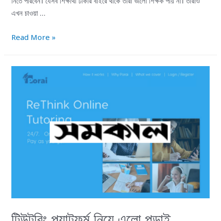
নিতে পারবেন। যেসব শিক্ষার্থী ঢাকার বাইরে থাকে তারা ভালো শিক্ষক পায় না। তারাও
এখন চাওয়া …
Read More »
টিউটরিং প্ল্যাটফর্ম নিয়ে এলো পড়াই