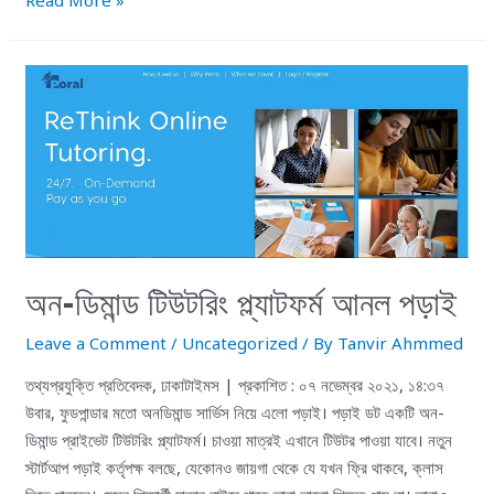
Read More »
অন-ডিমান্ড টিউটরিং প্ল্যাটফর্ম আনল পড়াই
Leave a Comment
/
Uncategorized
/ By
Tanvir Ahmmed
তথ্যপ্রযুক্তি প্রতিবেদক, ঢাকাটাইমস | প্রকাশিত : ০৭ নভেম্বর ২০২১, ১৪:৩৭
উবার, ফুডপান্ডার মতো অনডিমান্ড সার্ভিস নিয়ে এলো পড়াই। পড়াই ডট একটি অন-
ডিমান্ড প্রাইভেট টিউটরিং প্ল্যাটফর্ম। চাওয়া মাত্রই এখানে টিউটর পাওয়া যাবে। নতুন
স্টার্টআপ পড়াই কর্তৃপক্ষ বলছে, যেকোনও জায়গা থেকে যে যখন ফ্রি থাকবে, ক্লাস