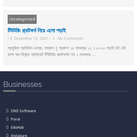
Uncategorized
টিউটরিং প্ল্যাটফর্ম নিয়ে এলো পড়াই
•
December 13, 2021
•
No Comments
প্রযুক্তি প্রতিদিন ডেস্ক, সমকাল | প্রকাশ: ১৫ নভেম্বর ২১ । ০০:০০ পড়াই ডট নেট
হলো অন-ডিমান্ড প্রাইভেট টিউটরিং প্ল্যাটফর্ম। গত ১ নভেম্বর …
Businesses
DNS Software
Porai
EduHub
Instasure